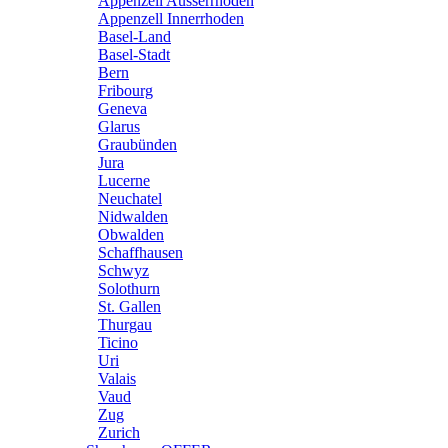
Appenzell Ausserrhoden
Appenzell Innerrhoden
Basel-Land
Basel-Stadt
Bern
Fribourg
Geneva
Glarus
Graubünden
Jura
Lucerne
Neuchatel
Nidwalden
Obwalden
Schaffhausen
Schwyz
Solothurn
St. Gallen
Thurgau
Ticino
Uri
Valais
Vaud
Zug
Zurich