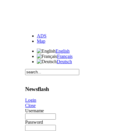
ADS
Map
English
Français
Deutsch
Newsflash
Login
Close
Username
Password