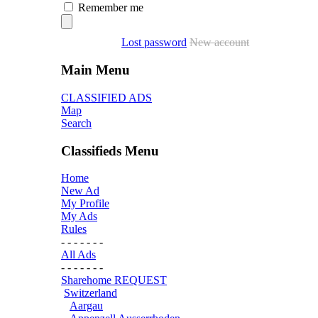
Remember me
Lost password
New account
Main Menu
CLASSIFIED ADS
Map
Search
Classifieds Menu
Home
New Ad
My Profile
My Ads
Rules
- - - - - - -
All Ads
- - - - - - -
Sharehome REQUEST
Switzerland
Aargau