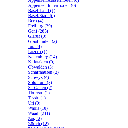
Appenzell Ausserrhoden (0)
Appenzell Innerrhoden (0)
Basel-Land (1)
Basel-Stadt (6)
Bern (4)
Freiburg (29)
Genf (285)
Glarus (0)
Graubünden (2)
Jura (4)
Luzern (1)
Neuenburg (14)
Nidwalden (0)
Obwalden (3)
Schaffhausen (2)
Schwyz (4)
Solothurn (3)
St. Gallen (2)
Thurgau (1)
Tessin (1)
Uri (0)
Wallis (18)
Waadt (211)
Zug (2)
Zürich (12)