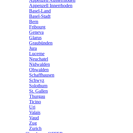
Appenzell Ausserrhoden
Appenzell Innerrhoden
Basel-Land
Basel-Stadt
Bern
Fribourg
Geneva
Glarus
Graubünden
Jura
Lucerne
Neuchatel
Nidwalden
Obwalden
Schaffhausen
Schwyz
Solothurn
St. Gallen
Thurgau
Ticino
Uri
Valais
Vaud
Zug
Zurich