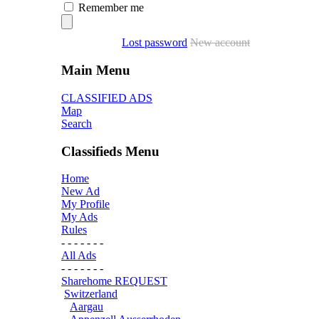
Remember me
Lost password
New account
Main Menu
CLASSIFIED ADS
Map
Search
Classifieds Menu
Home
New Ad
My Profile
My Ads
Rules
- - - - - - -
All Ads
- - - - - - -
Sharehome REQUEST
Switzerland
Aargau