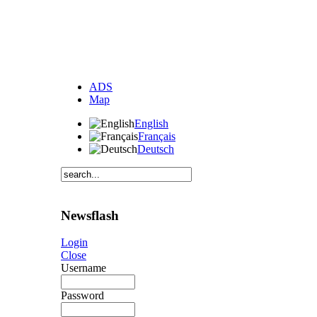
ADS
Map
English
Français
Deutsch
Newsflash
Login
Close
Username
Password