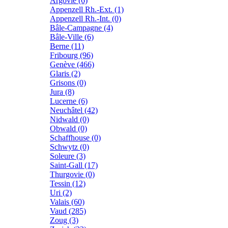
Argovie (6)
Appenzell Rh.-Ext. (1)
Appenzell Rh.-Int. (0)
Bâle-Campagne (4)
Bâle-Ville (6)
Berne (11)
Fribourg (96)
Genève (466)
Glaris (2)
Grisons (0)
Jura (8)
Lucerne (6)
Neuchâtel (42)
Nidwald (0)
Obwald (0)
Schaffhouse (0)
Schwytz (0)
Soleure (3)
Saint-Gall (17)
Thurgovie (0)
Tessin (12)
Uri (2)
Valais (60)
Vaud (285)
Zoug (3)