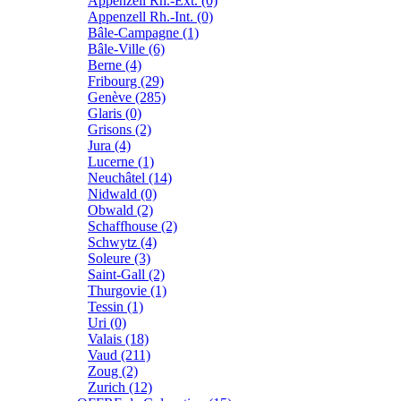
Appenzell Rh.-Ext. (0)
Appenzell Rh.-Int. (0)
Bâle-Campagne (1)
Bâle-Ville (6)
Berne (4)
Fribourg (29)
Genève (285)
Glaris (0)
Grisons (2)
Jura (4)
Lucerne (1)
Neuchâtel (14)
Nidwald (0)
Obwald (2)
Schaffhouse (2)
Schwytz (4)
Soleure (3)
Saint-Gall (2)
Thurgovie (1)
Tessin (1)
Uri (0)
Valais (18)
Vaud (211)
Zoug (2)
Zurich (12)