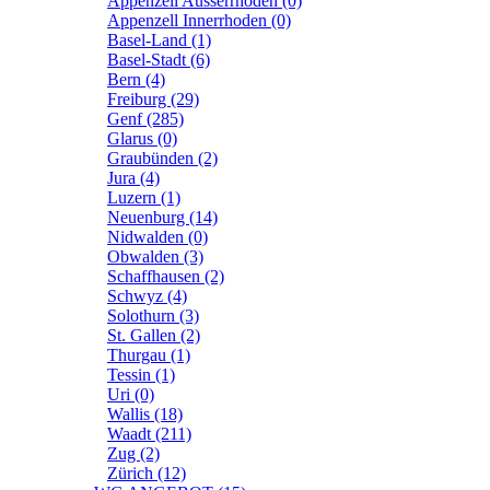
Appenzell Ausserrhoden (0)
Appenzell Innerrhoden (0)
Basel-Land (1)
Basel-Stadt (6)
Bern (4)
Freiburg (29)
Genf (285)
Glarus (0)
Graubünden (2)
Jura (4)
Luzern (1)
Neuenburg (14)
Nidwalden (0)
Obwalden (3)
Schaffhausen (2)
Schwyz (4)
Solothurn (3)
St. Gallen (2)
Thurgau (1)
Tessin (1)
Uri (0)
Wallis (18)
Waadt (211)
Zug (2)
Zürich (12)