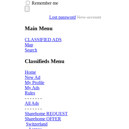
Remember me
Lost password
New account
Main Menu
CLASSIFIED ADS
Map
Search
Classifieds Menu
Home
New Ad
My Profile
My Ads
Rules
- - - - - - -
All Ads
- - - - - - -
Sharehome REQUEST
Sharehome OFFER
Switzerland