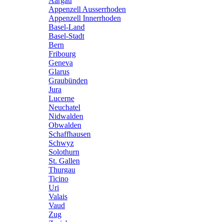
Aargau
Appenzell Ausserrhoden
Appenzell Innerrhoden
Basel-Land
Basel-Stadt
Bern
Fribourg
Geneva
Glarus
Graubünden
Jura
Lucerne
Neuchatel
Nidwalden
Obwalden
Schaffhausen
Schwyz
Solothurn
St. Gallen
Thurgau
Ticino
Uri
Valais
Vaud
Zug