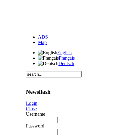
ADS
Map
English
Français
Deutsch
Newsflash
Login
Close
Username
Password