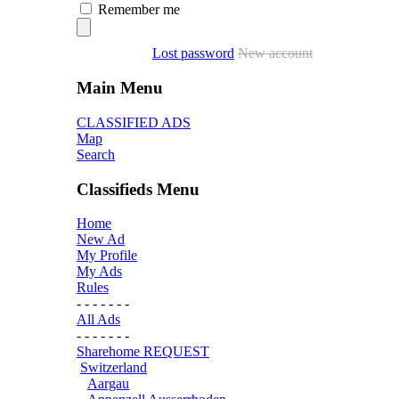
Remember me
Lost password
New account
Main Menu
CLASSIFIED ADS
Map
Search
Classifieds Menu
Home
New Ad
My Profile
My Ads
Rules
- - - - - - -
All Ads
- - - - - - -
Sharehome REQUEST
Switzerland
Aargau