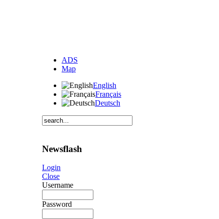
ADS
Map
English
Français
Deutsch
Newsflash
Login
Close
Username
Password