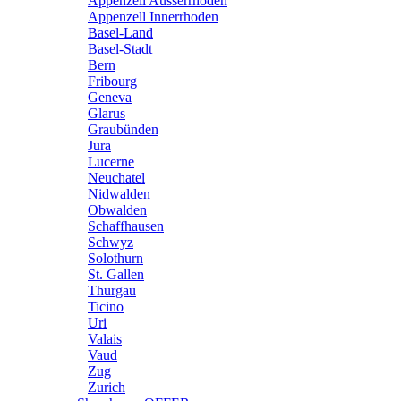
Appenzell Ausserrhoden
Appenzell Innerrhoden
Basel-Land
Basel-Stadt
Bern
Fribourg
Geneva
Glarus
Graubünden
Jura
Lucerne
Neuchatel
Nidwalden
Obwalden
Schaffhausen
Schwyz
Solothurn
St. Gallen
Thurgau
Ticino
Uri
Valais
Vaud
Zug
Zurich