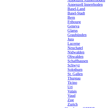
Appenzell Ausserrhoden
Appenzell Innerrhoden
Basel-Land
Basel-Stadt
Bern
Fribourg
Geneva
Glarus
Graubünden
Jura
Lucerne
Neuchatel
Nidwalden
Obwalden
Schaffhausen
Schwyz
Solothurn
St. Gallen
Thurgau
Ticino
Uri
Valais
Vaud
Zug
Zurich