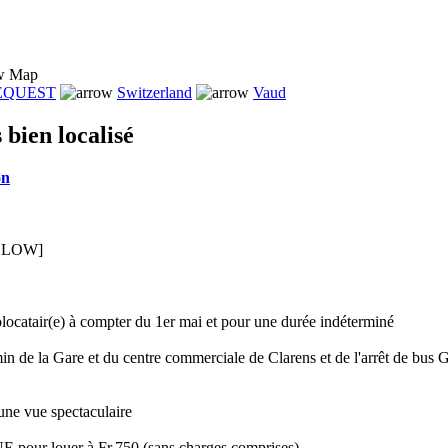
Map
REQUEST
Switzerland
Vaud
bien localisé
on
BELOW]
colocatair(e) à compter du 1er mai et pour une durée indéterminé
min de la Gare et du centre commerciale de Clarens et de l'arrêt de bus
une vue spectaculaire
NE pour louer à Fr.750 (sans charges comprises)