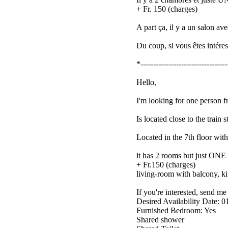
+ Fr. 150 (charges)
A part ça, il y a un salon ave
Du coup, si vous êtes intére
*----------------------------------
Hello,
I'm looking for one person f
Is located close to the trai
Located in the 7th floor with
it has 2 rooms but just ONE 
+ Fr.150 (charges)
living-room with balcony, kit
If you're interested, send 
Desired Availability Date: 
Furnished Bedroom: Yes
Shared shower