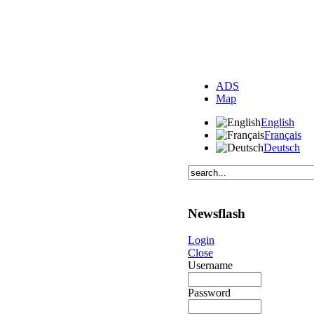
ADS
Map
English
Français
Deutsch
Newsflash
Login
Close
Username
Password