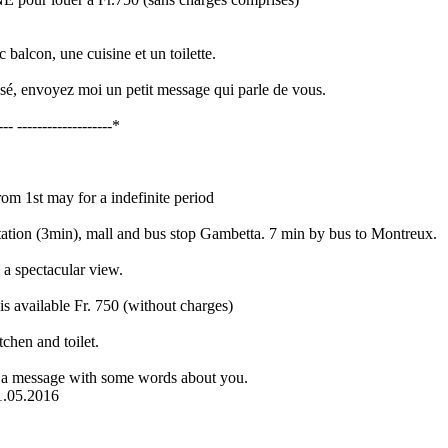
c balcon, une cuisine et un toilette.
ssé, envoyez moi un petit message qui parle de vous.
--- -------------------*
rom 1st may for a indefinite period
n station (3min), mall and bus stop Gambetta. 7 min by bus to Montreux.
 a spectacular view.
is available Fr. 750 (without charges)
chen and toilet.
me a message with some words about you.
01.05.2016