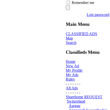
Remember me
Lost password
Main Menu
CLASSIFIED ADS
Map
Search
Classifieds Menu
Home
New Ad
My Profile
My Ads
Rules
- - - - - - -
All Ads
- - - - - - -
Sharehome REQUEST
Switzerland
Aargau