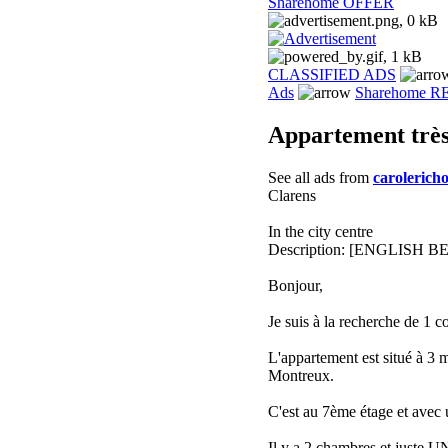
Sharehome OFFER
CLASSIFIED ADS
Ads
Sharehome 
Appartement très 
See all ads from
carolerich
Clarens
In the city centre
Description: [ENGLISH 
Bonjour,
Je suis à la recherche de 1 
L'appartement est situé à 3 
Montreux.
C'est au 7ème étage et avec 
Il y a 2 chambres et juste U