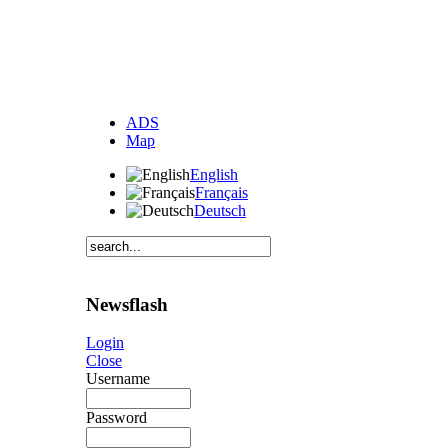
ADS
Map
English
Français
Deutsch
Newsflash
Login
Close
Username
Password