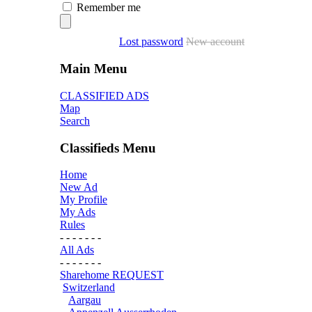
Remember me
Lost password
New account
Main Menu
CLASSIFIED ADS
Map
Search
Classifieds Menu
Home
New Ad
My Profile
My Ads
Rules
- - - - - - -
All Ads
- - - - - - -
Sharehome REQUEST
Switzerland
Aargau