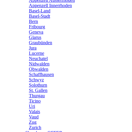
Appenzell Ausserrhoden
Appenzell Innerrhoden
Basel-Land
Basel-Stadt
Bern
Fribourg
Geneva
Glarus
Graubünden
Jura
Lucerne
Neuchatel
Nidwalden
Obwalden
Schaffhausen
Schwyz
Solothurn
St. Gallen
Thurgau
Ticino
Uri
Valais
Vaud
Zug
Zurich