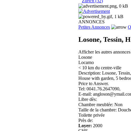
Zurich (32)
ANNONCES
Petites Annonces
O
Losone, Tessin, H
Afficher les autres annonce
Losone
Locarno
< 10 km du centre-ville
Description: Losone, Tessin,
House with garden, 5 bedroom
Price to Answer.
Tel: 0041.76.2647090,
E-mail: angloson@ymail.c
Libre dès:
Chambre meublée: Non
Taille de la chambre: Douch
Toilette privée
Près de:
Loyer:
2000
CHF