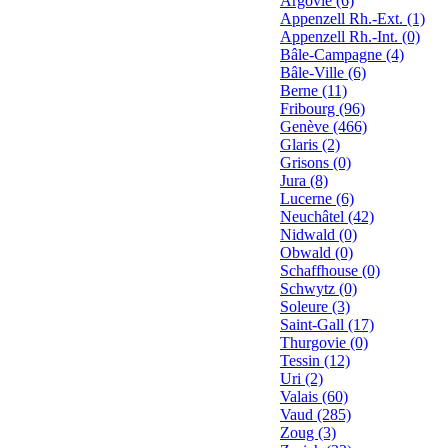
Argovie (6)
Appenzell Rh.-Ext. (1)
Appenzell Rh.-Int. (0)
Bâle-Campagne (4)
Bâle-Ville (6)
Berne (11)
Fribourg (96)
Genève (466)
Glaris (2)
Grisons (0)
Jura (8)
Lucerne (6)
Neuchâtel (42)
Nidwald (0)
Obwald (0)
Schaffhouse (0)
Schwytz (0)
Soleure (3)
Saint-Gall (17)
Thurgovie (0)
Tessin (12)
Uri (2)
Valais (60)
Vaud (285)
Zoug (3)