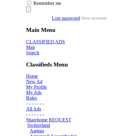
Remember me
Lost password
New account
Main Menu
CLASSIFIED ADS
Map
Search
Classifieds Menu
Home
New Ad
My Profile
My Ads
Rules
- - - - - - -
All Ads
- - - - - - -
Sharehome REQUEST
Switzerland
Aargau