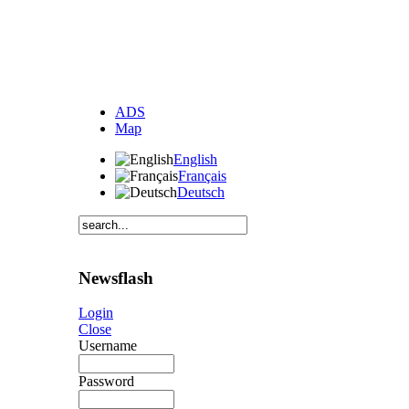
ADS
Map
English
Français
Deutsch
Newsflash
Login
Close
Username
Password