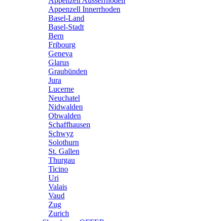
Appenzell Ausserrhoden
Appenzell Innerrhoden
Basel-Land
Basel-Stadt
Bern
Fribourg
Geneva
Glarus
Graubünden
Jura
Lucerne
Neuchatel
Nidwalden
Obwalden
Schaffhausen
Schwyz
Solothurn
St. Gallen
Thurgau
Ticino
Uri
Valais
Vaud
Zug
Zurich