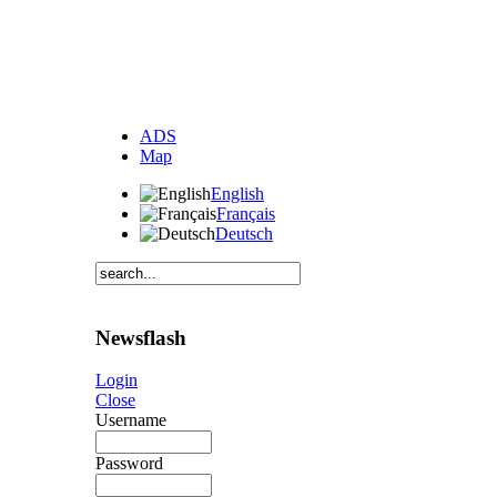
ADS
Map
English
Français
Deutsch
Newsflash
Login
Close
Username
Password