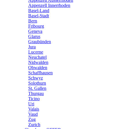
Appenzell Ausserrhoden
Appenzell Innerrhoden
Basel-Land
Basel-Stadt
Bern
Fribourg
Geneva
Glarus
Graubünden
Jura
Lucerne
Neuchatel
Nidwalden
Obwalden
Schaffhausen
Schwyz
Solothurn
St. Gallen
Thurgau
Ticino
Uri
Valais
Vaud
Zug
Zurich