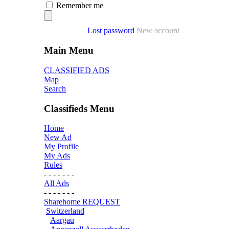
Remember me
Lost password
New account
Main Menu
CLASSIFIED ADS
Map
Search
Classifieds Menu
Home
New Ad
My Profile
My Ads
Rules
- - - - - - -
All Ads
- - - - - - -
Sharehome REQUEST
Switzerland
Aargau