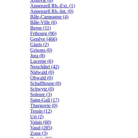
Argovie (6)
Appenzell Rh.-Ext. (1)
Appenzell Rh.-Int. (0)
Bâle-Campagne (4)
Bâle-Ville (6)
Berne (11)
Fribourg (96)
Genève (466)
Glaris (2)
Grisons (0)
Jura (8)
Lucerne (6)
Neuchâtel (42)
Nidwald (0)
Obwald (0)
Schaffhouse (0)
Schwytz (0)
Soleure (3)
Saint-Gall (17)
Thurgovie (0)
Tessin (12)
Uri (2)
Valais (60)
Vaud (285)
Zoug (3)