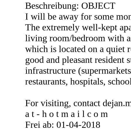
Beschreibung: OBJECT
I will be away for some mon
The extremely well-kept apa
living room/bedroom with a 
which is located on a quiet r
good and pleasant resident s
infrastructure (supermarket
restaurants, hospitals, school
For visiting, contact dejan.
a t - h o t m a i l c o m
Frei ab: 01-04-2018