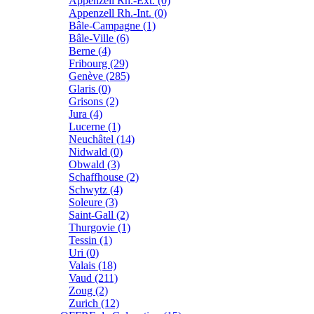
Appenzell Rh.-Ext. (0)
Appenzell Rh.-Int. (0)
Bâle-Campagne (1)
Bâle-Ville (6)
Berne (4)
Fribourg (29)
Genève (285)
Glaris (0)
Grisons (2)
Jura (4)
Lucerne (1)
Neuchâtel (14)
Nidwald (0)
Obwald (3)
Schaffhouse (2)
Schwytz (4)
Soleure (3)
Saint-Gall (2)
Thurgovie (1)
Tessin (1)
Uri (0)
Valais (18)
Vaud (211)
Zoug (2)
Zurich (12)