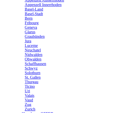
Appenzell Ausserrhoden
Appenzell Innerrhoden
Basel-Land
Basel-Stadt
Bern
Fribourg
Geneva
Glarus
Graubünden
Jura
Lucerne
Neuchatel
Nidwalden
Obwalden
Schaffhausen
Schwyz
Solothurn
St. Gallen
Thurgau
Ticino
Uri
Valais
Vaud
Zug
Zurich