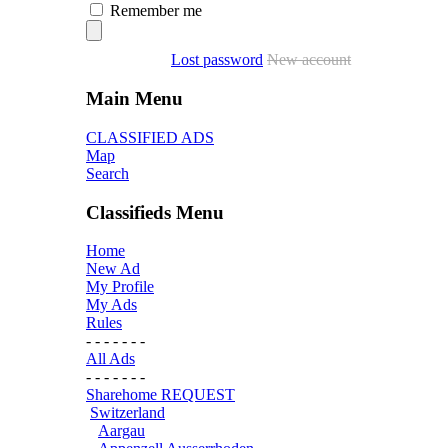
Remember me
Lost password
New account
Main Menu
CLASSIFIED ADS
Map
Search
Classifieds Menu
Home
New Ad
My Profile
My Ads
Rules
- - - - - - -
All Ads
- - - - - - -
Sharehome REQUEST
Switzerland
Aargau