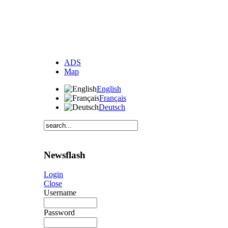
ADS
Map
English
Français
Deutsch
Newsflash
Login
Close
Username
Password