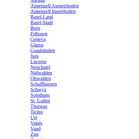
Aargau
Appenzell Ausserrhoden
Appenzell Innerrhoden
Basel-Land
Basel-Stadt
Bern
Fribourg
Geneva
Glarus
Graubünden
Jura
Lucerne
Neuchatel
Nidwalden
Obwalden
Schaffhausen
Schwyz
Solothurn
St. Gallen
Thurgau
Ticino
Uri
Valais
Vaud
Zug