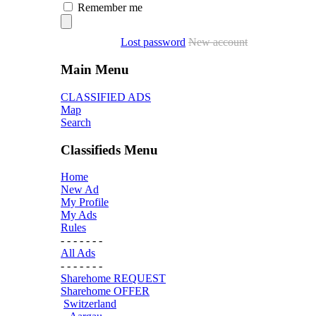
Remember me
Lost password
New account
Main Menu
CLASSIFIED ADS
Map
Search
Classifieds Menu
Home
New Ad
My Profile
My Ads
Rules
- - - - - - -
All Ads
- - - - - - -
Sharehome REQUEST
Sharehome OFFER
Switzerland