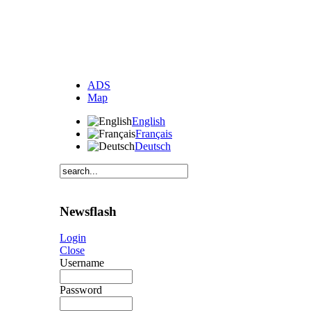
ADS
Map
English
Français
Deutsch
Newsflash
Login
Close
Username
Password