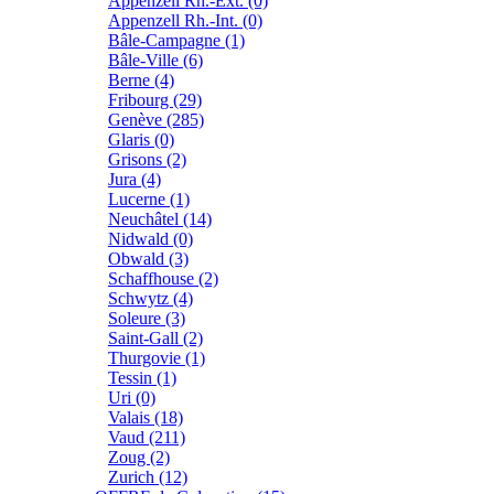
Appenzell Rh.-Ext. (0)
Appenzell Rh.-Int. (0)
Bâle-Campagne (1)
Bâle-Ville (6)
Berne (4)
Fribourg (29)
Genève (285)
Glaris (0)
Grisons (2)
Jura (4)
Lucerne (1)
Neuchâtel (14)
Nidwald (0)
Obwald (3)
Schaffhouse (2)
Schwytz (4)
Soleure (3)
Saint-Gall (2)
Thurgovie (1)
Tessin (1)
Uri (0)
Valais (18)
Vaud (211)
Zoug (2)
Zurich (12)