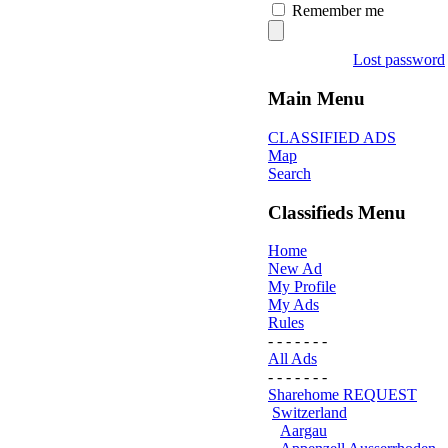
Remember me
Lost password
Main Menu
CLASSIFIED ADS
Map
Search
Classifieds Menu
Home
New Ad
My Profile
My Ads
Rules
- - - - - - -
All Ads
- - - - - - -
Sharehome REQUEST
Switzerland
Aargau