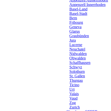
Appenzell Ausserrhoden
Appenzell Innerrhoden
Basel-Land
Basel-Stadt
Bern
Fribourg
Geneva
Glarus
Graubünden
Jura
Lucerne
Neuchatel
Nidwalden
Obwalden
Schaffhausen
Schwyz
Solothurn
St. Gallen
Thurgau
Ticino
Uri
Valais
Vaud
Zug
Zurich