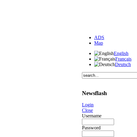
ADS
Map
English
Français
Deutsch
Newsflash
Login
Close
Username
Password