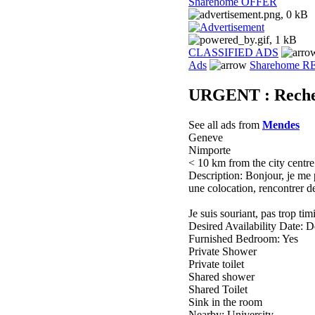
Sharehome OFFER
CLASSIFIED ADS
Ads
Sharehome 
URGENT : Recher
See all ads from
Mendes
Geneve
Nimporte
< 10 km from the city centre
Description: Bonjour, je me p
une colocation, rencontrer d
Je suis souriant, pas trop t
Desired Availability Date: D
Furnished Bedroom: Yes
Private Shower
Private toilet
Shared shower
Shared Toilet
Sink in the room
Nearby: University