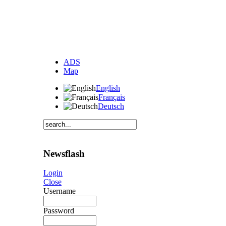
ADS
Map
English
Français
Deutsch
Newsflash
Login
Close
Username
Password