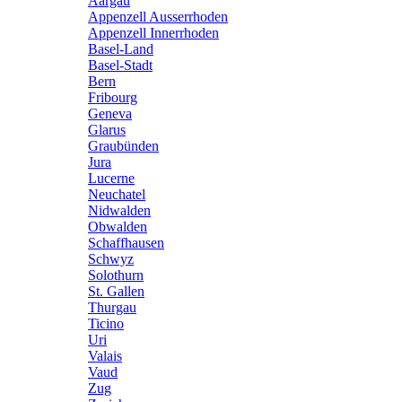
Aargau
Appenzell Ausserrhoden
Appenzell Innerrhoden
Basel-Land
Basel-Stadt
Bern
Fribourg
Geneva
Glarus
Graubünden
Jura
Lucerne
Neuchatel
Nidwalden
Obwalden
Schaffhausen
Schwyz
Solothurn
St. Gallen
Thurgau
Ticino
Uri
Valais
Vaud
Zug