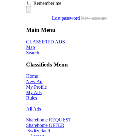
Remember me
Lost password
New account
Main Menu
CLASSIFIED ADS
Map
Search
Classifieds Menu
Home
New Ad
My Profile
My Ads
Rules
- - - - - - -
All Ads
- - - - - - -
Sharehome REQUEST
Sharehome OFFER
Switzerland