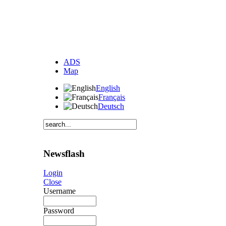
ADS
Map
English
Français
Deutsch
Newsflash
Login
Close
Username
Password