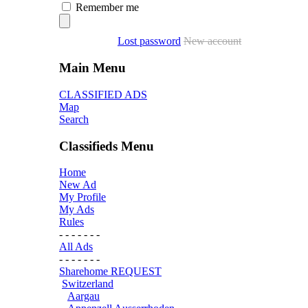
Remember me
Lost password
New account
Main Menu
CLASSIFIED ADS
Map
Search
Classifieds Menu
Home
New Ad
My Profile
My Ads
Rules
- - - - - - -
All Ads
- - - - - - -
Sharehome REQUEST
Switzerland
Aargau