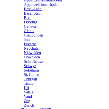
Appenzell Ausserrhoden
Appenzell Innerrhoden
Basel-Land
Basel-Stadt
Bern
Fribourg
Geneva
Glarus
Graubünden
Jura
Lucerne
Neuchatel
Nidwalden
Obwalden
Schaffhausen
Schwyz
Solothurn
St. Gallen
Thurgau
Ticino
Uri
Valais
Vaud
Zug
Zurich