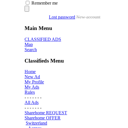
Remember me
Lost password
New account
Main Menu
CLASSIFIED ADS
Map
Search
Classifieds Menu
Home
New Ad
My Profile
My Ads
Rules
- - - - - - -
All Ads
- - - - - - -
Sharehome REQUEST
Sharehome OFFER
Switzerland