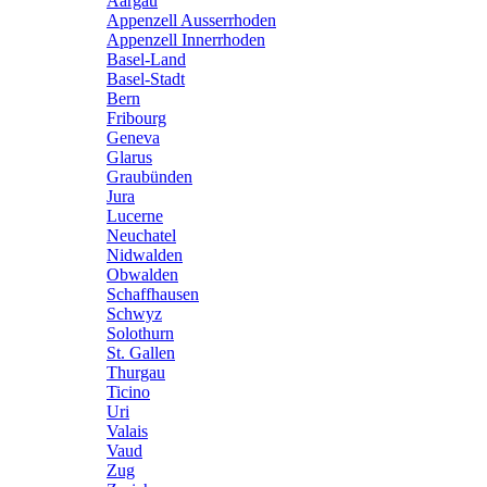
Aargau
Appenzell Ausserrhoden
Appenzell Innerrhoden
Basel-Land
Basel-Stadt
Bern
Fribourg
Geneva
Glarus
Graubünden
Jura
Lucerne
Neuchatel
Nidwalden
Obwalden
Schaffhausen
Schwyz
Solothurn
St. Gallen
Thurgau
Ticino
Uri
Valais
Vaud
Zug