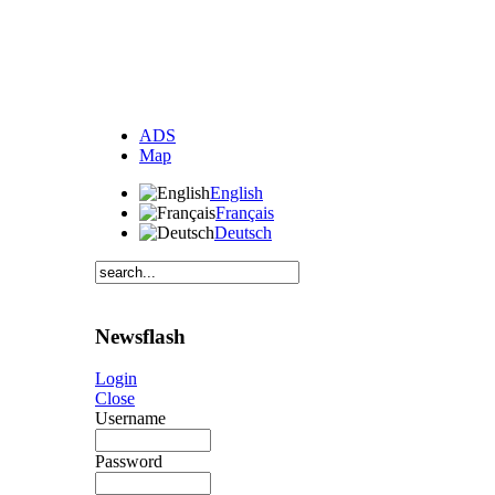
ADS
Map
English
Français
Deutsch
Newsflash
Login
Close
Username
Password