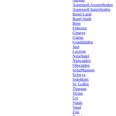
Aargau
Appenzell Ausserrhoden
Appenzell Innerrhoden
Basel-Land
Basel-Stadt
Bern
Fribourg
Geneva
Glarus
Graubünden
Jura
Lucerne
Neuchatel
Nidwalden
Obwalden
Schaffhausen
Schwyz
Solothurn
St. Gallen
Thurgau
Ticino
Uri
Valais
Vaud
Zug