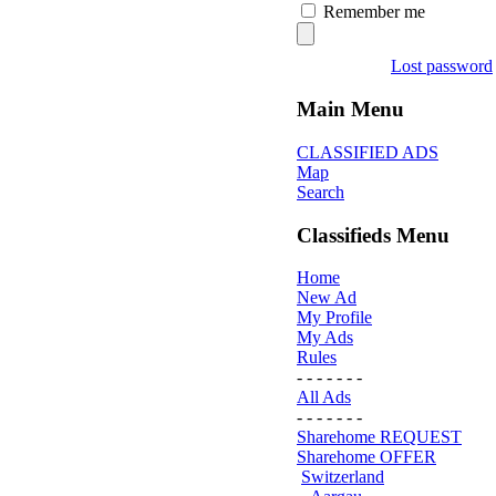
Remember me
Lost password
Main Menu
CLASSIFIED ADS
Map
Search
Classifieds Menu
Home
New Ad
My Profile
My Ads
Rules
- - - - - - -
All Ads
- - - - - - -
Sharehome REQUEST
Sharehome OFFER
Switzerland