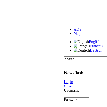
ADS
Map
English
Français
Deutsch
Newsflash
Login
Close
Username
Password