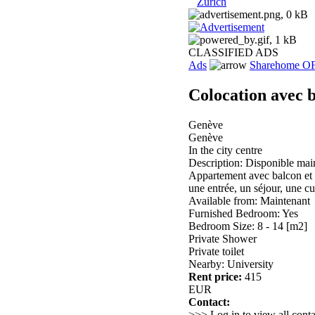
Zurich
CLASSIFIED ADS
Ads
Sharehome O
Colocation avec b
Genève
Genève
In the city centre
Description: Disponible mai
Appartement avec balcon et 
une entrée, un séjour, une c
Available from: Maintenant
Furnished Bedroom: Yes
Bedroom Size: 8 - 14 [m2]
Private Shower
Private toilet
Nearby: University
Rent price:
415
EUR
Contact:
>>> Log in to view all conta