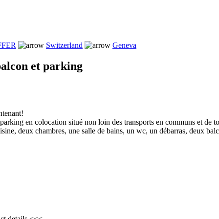
FFER
Switzerland
Geneva
alcon et parking
ntenant!
parking en colocation situé non loin des transports en communs et de 
uisine, deux chambres, une salle de bains, un wc, un débarras, deux bal
ct details <<<