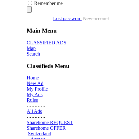
Remember me
Lost password
New account
Main Menu
CLASSIFIED ADS
Map
Search
Classifieds Menu
Home
New Ad
My Profile
My Ads
Rules
- - - - - - -
All Ads
- - - - - - -
Sharehome REQUEST
Sharehome OFFER
Switzerland