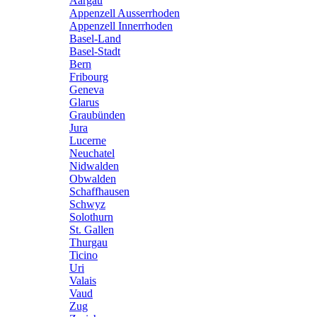
Aargau
Appenzell Ausserrhoden
Appenzell Innerrhoden
Basel-Land
Basel-Stadt
Bern
Fribourg
Geneva
Glarus
Graubünden
Jura
Lucerne
Neuchatel
Nidwalden
Obwalden
Schaffhausen
Schwyz
Solothurn
St. Gallen
Thurgau
Ticino
Uri
Valais
Vaud
Zug