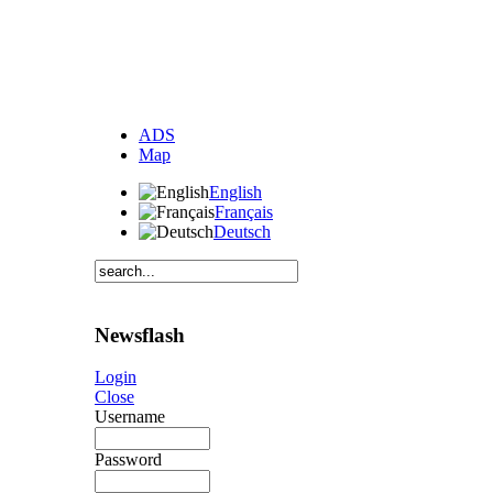
ADS
Map
English
Français
Deutsch
Newsflash
Login
Close
Username
Password