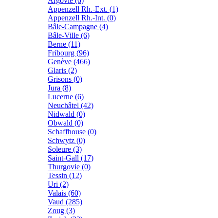
Argovie (6)
Appenzell Rh.-Ext. (1)
Appenzell Rh.-Int. (0)
Bâle-Campagne (4)
Bâle-Ville (6)
Berne (11)
Fribourg (96)
Genève (466)
Glaris (2)
Grisons (0)
Jura (8)
Lucerne (6)
Neuchâtel (42)
Nidwald (0)
Obwald (0)
Schaffhouse (0)
Schwytz (0)
Soleure (3)
Saint-Gall (17)
Thurgovie (0)
Tessin (12)
Uri (2)
Valais (60)
Vaud (285)
Zoug (3)