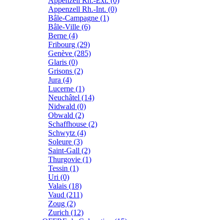
Appenzell Rh.-Ext. (0)
Appenzell Rh.-Int. (0)
Bâle-Campagne (1)
Bâle-Ville (6)
Berne (4)
Fribourg (29)
Genève (285)
Glaris (0)
Grisons (2)
Jura (4)
Lucerne (1)
Neuchâtel (14)
Nidwald (0)
Obwald (2)
Schaffhouse (2)
Schwytz (4)
Soleure (3)
Saint-Gall (2)
Thurgovie (1)
Tessin (1)
Uri (0)
Valais (18)
Vaud (211)
Zoug (2)
Zurich (12)