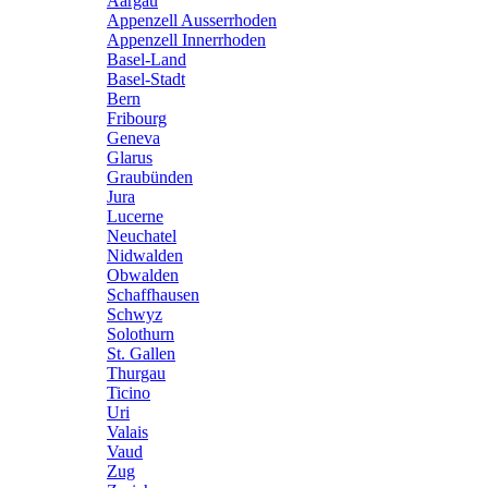
Aargau
Appenzell Ausserrhoden
Appenzell Innerrhoden
Basel-Land
Basel-Stadt
Bern
Fribourg
Geneva
Glarus
Graubünden
Jura
Lucerne
Neuchatel
Nidwalden
Obwalden
Schaffhausen
Schwyz
Solothurn
St. Gallen
Thurgau
Ticino
Uri
Valais
Vaud
Zug