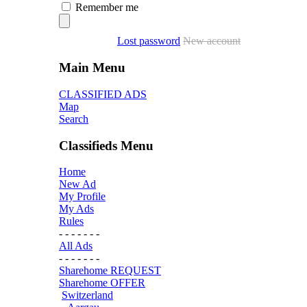
Remember me
Lost password
New account
Main Menu
CLASSIFIED ADS
Map
Search
Classifieds Menu
Home
New Ad
My Profile
My Ads
Rules
- - - - - - -
All Ads
- - - - - - -
Sharehome REQUEST
Sharehome OFFER
Switzerland