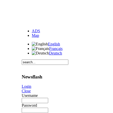
ADS
Map
English
Français
Deutsch
Newsflash
Login
Close
Username
Password