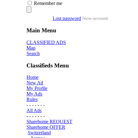
Remember me
Lost password
New account
Main Menu
CLASSIFIED ADS
Map
Search
Classifieds Menu
Home
New Ad
My Profile
My Ads
Rules
- - - - - - -
All Ads
- - - - - - -
Sharehome REQUEST
Sharehome OFFER
Switzerland