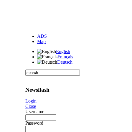
ADS
Map
English
Français
Deutsch
Newsflash
Login
Close
Username
Password