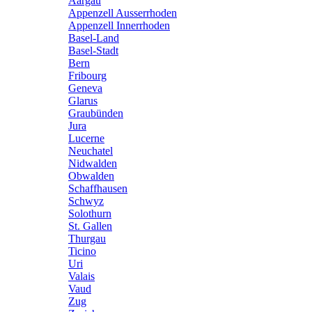
Aargau
Appenzell Ausserrhoden
Appenzell Innerrhoden
Basel-Land
Basel-Stadt
Bern
Fribourg
Geneva
Glarus
Graubünden
Jura
Lucerne
Neuchatel
Nidwalden
Obwalden
Schaffhausen
Schwyz
Solothurn
St. Gallen
Thurgau
Ticino
Uri
Valais
Vaud
Zug