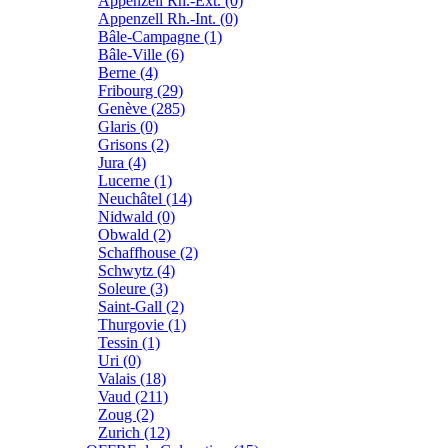
Appenzell Rh.-Ext. (0)
Appenzell Rh.-Int. (0)
Bâle-Campagne (1)
Bâle-Ville (6)
Berne (4)
Fribourg (29)
Genève (285)
Glaris (0)
Grisons (2)
Jura (4)
Lucerne (1)
Neuchâtel (14)
Nidwald (0)
Obwald (2)
Schaffhouse (2)
Schwytz (4)
Soleure (3)
Saint-Gall (2)
Thurgovie (1)
Tessin (1)
Uri (0)
Valais (18)
Vaud (211)
Zoug (2)
Zurich (12)