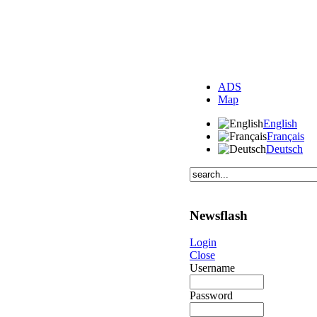
ADS
Map
English
Français
Deutsch
Newsflash
Login
Close
Username
Password