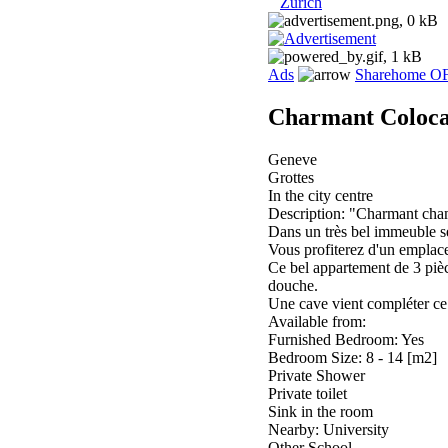
Zurich
Ads
Sharehome O
Charmant Coloca
Geneve
Grottes
In the city centre
Description: "Charmant cha
Dans un très bel immeuble s
Vous profiterez d'un emplace
Ce bel appartement de 3 piè
douche.
Une cave vient compléter ce
Available from:
Furnished Bedroom: Yes
Bedroom Size: 8 - 14 [m2]
Private Shower
Private toilet
Sink in the room
Nearby: University
Other School