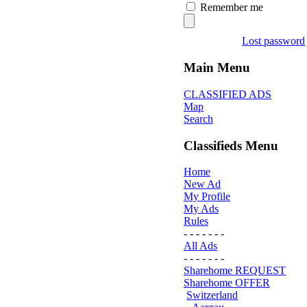
Remember me
Lost password
Main Menu
CLASSIFIED ADS
Map
Search
Classifieds Menu
Home
New Ad
My Profile
My Ads
Rules
- - - - - - -
All Ads
- - - - - - -
Sharehome REQUEST
Sharehome OFFER
Switzerland