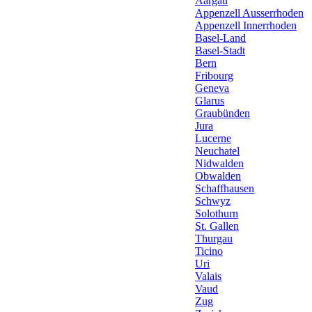
Aargau
Appenzell Ausserrhoden
Appenzell Innerrhoden
Basel-Land
Basel-Stadt
Bern
Fribourg
Geneva
Glarus
Graubünden
Jura
Lucerne
Neuchatel
Nidwalden
Obwalden
Schaffhausen
Schwyz
Solothurn
St. Gallen
Thurgau
Ticino
Uri
Valais
Vaud
Zug