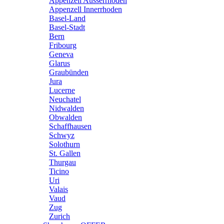
Appenzell Ausserrhoden
Appenzell Innerrhoden
Basel-Land
Basel-Stadt
Bern
Fribourg
Geneva
Glarus
Graubünden
Jura
Lucerne
Neuchatel
Nidwalden
Obwalden
Schaffhausen
Schwyz
Solothurn
St. Gallen
Thurgau
Ticino
Uri
Valais
Vaud
Zug
Zurich