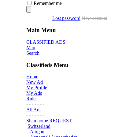
Remember me
Lost password
New account
Main Menu
CLASSIFIED ADS
Map
Search
Classifieds Menu
Home
New Ad
My Profile
My Ads
Rules
- - - - - - -
All Ads
- - - - - - -
Sharehome REQUEST
Switzerland
Aargau