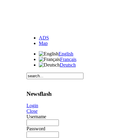
ADS
Map
English
Français
Deutsch
Newsflash
Login
Close
Username
Password