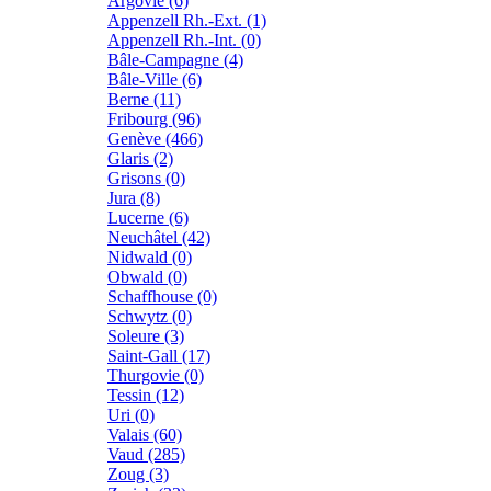
Argovie (6)
Appenzell Rh.-Ext. (1)
Appenzell Rh.-Int. (0)
Bâle-Campagne (4)
Bâle-Ville (6)
Berne (11)
Fribourg (96)
Genève (466)
Glaris (2)
Grisons (0)
Jura (8)
Lucerne (6)
Neuchâtel (42)
Nidwald (0)
Obwald (0)
Schaffhouse (0)
Schwytz (0)
Soleure (3)
Saint-Gall (17)
Thurgovie (0)
Tessin (12)
Uri (0)
Valais (60)
Vaud (285)
Zoug (3)