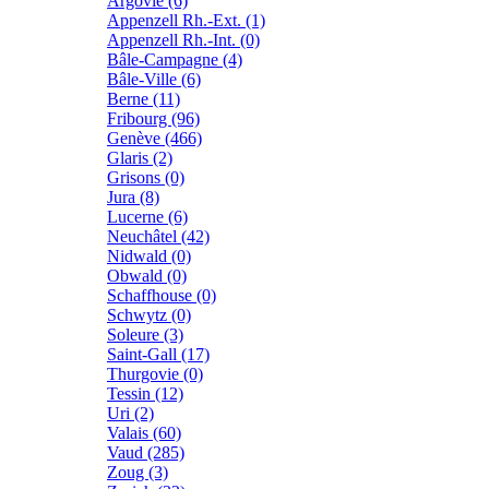
Argovie (6)
Appenzell Rh.-Ext. (1)
Appenzell Rh.-Int. (0)
Bâle-Campagne (4)
Bâle-Ville (6)
Berne (11)
Fribourg (96)
Genève (466)
Glaris (2)
Grisons (0)
Jura (8)
Lucerne (6)
Neuchâtel (42)
Nidwald (0)
Obwald (0)
Schaffhouse (0)
Schwytz (0)
Soleure (3)
Saint-Gall (17)
Thurgovie (0)
Tessin (12)
Uri (2)
Valais (60)
Vaud (285)
Zoug (3)