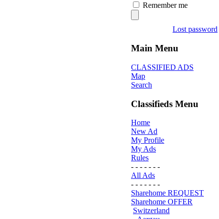
Remember me
Lost password
Main Menu
CLASSIFIED ADS
Map
Search
Classifieds Menu
Home
New Ad
My Profile
My Ads
Rules
- - - - - - -
All Ads
- - - - - - -
Sharehome REQUEST
Sharehome OFFER
Switzerland