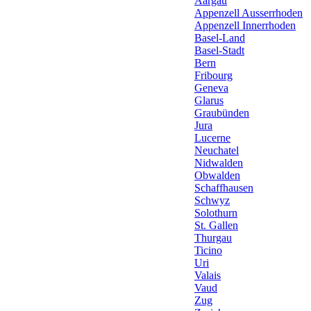
Aargau
Appenzell Ausserrhoden
Appenzell Innerrhoden
Basel-Land
Basel-Stadt
Bern
Fribourg
Geneva
Glarus
Graubünden
Jura
Lucerne
Neuchatel
Nidwalden
Obwalden
Schaffhausen
Schwyz
Solothurn
St. Gallen
Thurgau
Ticino
Uri
Valais
Vaud
Zug