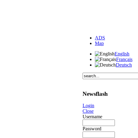
ADS
Map
English
Français
Deutsch
Newsflash
Login
Close
Username
Password