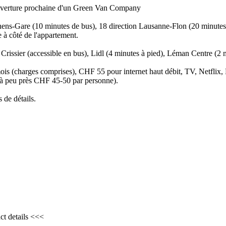
ouverture prochaine d'un Green Van Company
enens-Gare (10 minutes de bus), 18 direction Lausanne-Flon (20 minu
e à côté de l'appartement.
issier (accessible en bus), Lidl (4 minutes à pied), Léman Centre (2 m
is (charges comprises), CHF 55 pour internet haut débit, TV, Netflix
s (à peu près CHF 45-50 par personne).
 de détails.
ct details <<<