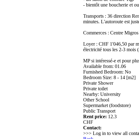
- bientôt une boucherie et 
Transports : 36 direction R
minutes. L'autoroute est just
Commerces : Centre Migros Cr
Loyer : CHF 1'046,50 par mo
électricité tous les 2-3 moi
MP si intéressé-e et pour plus
Available from: 01.06
Furnished Bedroom: No
Bedroom Size: 8 - 14 [m2]
Private Shower
Private toilet
Nearby: University
Other School
Supermarket (foodstore)
Public Transport
Rent price:
12.3
CHF
Contact:
>>> Log in to view all conta
Back