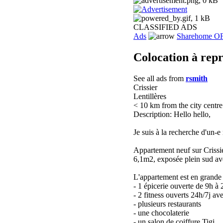
CLASSIFIED ADS
Ads
Sharehome O
Colocation à rep
See all ads from
rsmith
Crissier
Lentillères
< 10 km from the city centre
Description: Hello hello,
Je suis à la recherche d'un-e
Appartement neuf sur Crissie
6,1m2, exposée plein sud ave
L'appartement est en grande p
- 1 épicerie ouverte de 9h à 
- 2 fitness ouverts 24h/7j a
- plusieurs restaurants
- une chocolaterie
- un salon de coiffure Tigi