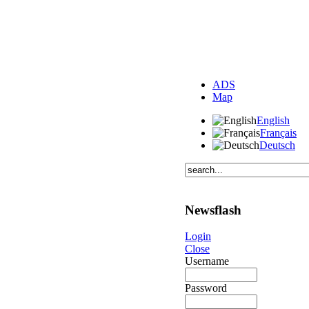
ADS
Map
English
Français
Deutsch
Newsflash
Login
Close
Username
Password