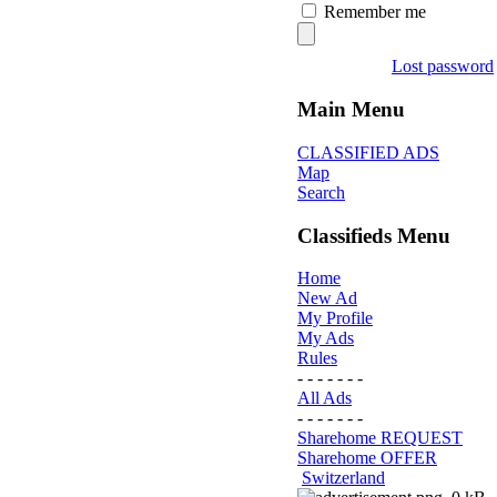
Remember me
Lost password
Main Menu
CLASSIFIED ADS
Map
Search
Classifieds Menu
Home
New Ad
My Profile
My Ads
Rules
- - - - - - -
All Ads
- - - - - - -
Sharehome REQUEST
Sharehome OFFER
Switzerland