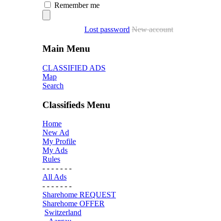
Remember me
Lost password
New account
Main Menu
CLASSIFIED ADS
Map
Search
Classifieds Menu
Home
New Ad
My Profile
My Ads
Rules
- - - - - - -
All Ads
- - - - - - -
Sharehome REQUEST
Sharehome OFFER
Switzerland