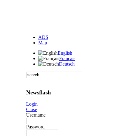
ADS
Map
English
Français
Deutsch
Newsflash
Login
Close
Username
Password