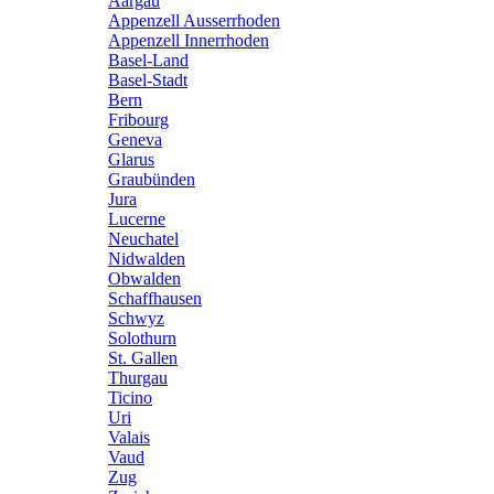
Aargau
Appenzell Ausserrhoden
Appenzell Innerrhoden
Basel-Land
Basel-Stadt
Bern
Fribourg
Geneva
Glarus
Graubünden
Jura
Lucerne
Neuchatel
Nidwalden
Obwalden
Schaffhausen
Schwyz
Solothurn
St. Gallen
Thurgau
Ticino
Uri
Valais
Vaud
Zug