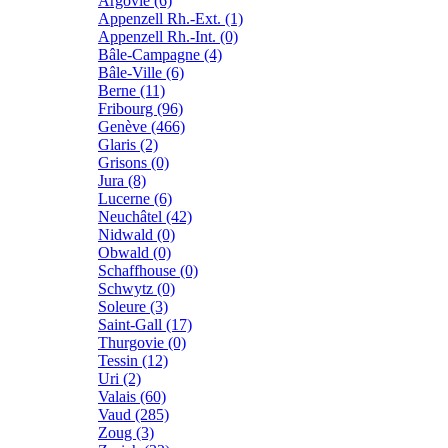
Argovie (6)
Appenzell Rh.-Ext. (1)
Appenzell Rh.-Int. (0)
Bâle-Campagne (4)
Bâle-Ville (6)
Berne (11)
Fribourg (96)
Genève (466)
Glaris (2)
Grisons (0)
Jura (8)
Lucerne (6)
Neuchâtel (42)
Nidwald (0)
Obwald (0)
Schaffhouse (0)
Schwytz (0)
Soleure (3)
Saint-Gall (17)
Thurgovie (0)
Tessin (12)
Uri (2)
Valais (60)
Vaud (285)
Zoug (3)