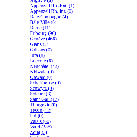
Argovie (6)
Appenzell Rh.-Ext. (1)
Appenzell Rh.-Int. (0)
Bâle-Campagne (4)
Bâle-Ville (6)
Berne (11)
Fribourg (96)
Genève (466)
Glaris (2)
Grisons (0)
Jura (8)
Lucerne (6)
Neuchâtel (42)
Nidwald (0)
Obwald (0)
Schaffhouse (0)
Schwytz (0)
Soleure (3)
Saint-Gall (17)
Thurgovie (0)
Tessin (12)
Uri (0)
Valais (60)
Vaud (285)
Zoug (3)