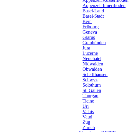
Appenzell Ausserrhoden
Appenzell Innerrhoden
Basel-Land
Basel-Stadt
Bern
Fribourg
Geneva
Glarus
Graubünden
Jura
Lucerne
Neuchatel
Nidwalden
Obwalden
Schaffhausen
Schwyz
Solothurn
St. Gallen
Thurgau
Ticino
Uri
Valais
Vaud
Zug
Zurich