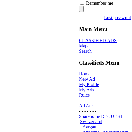
Remember me
Lost password
Main Menu
CLASSIFIED ADS
Map
Search
Classifieds Menu
Home
New Ad
My Profile
My Ads
Rules
- - - - - - -
All Ads
- - - - - - -
Sharehome REQUEST
Switzerland
Aargau