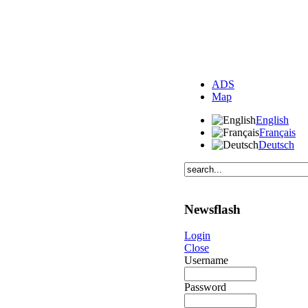
ADS
Map
English
Français
Deutsch
Newsflash
Login
Close
Username
Password