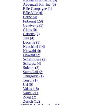
Appenzell Rh.-Ext. (0)
Appenzell Rh.-Int. (0)
Bâle-Campagne (1)
Bâle-Ville (6)
Berne (4)
Fribourg (29)
Genève (285)
Glaris (0)
Grisons (2)
Jura (4)
Lucerne (1)
Neuchâtel (14)
Nidwald (0)
Obwald (2)
Schaffhouse (2)
Schwytz (4)
Soleure (3)
Saint-Gall (2)
Thurgovie (1)
Tessin (1)
Uri (0)
Valais (18)
Vaud (211)
Zoug (2)
Zurich (12)