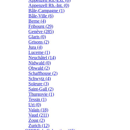
Appenzell Rh.-Ext. (0)
Appenzell Rh.-Int. (0)
Bâle-Campagne (1)
Bâle-Ville (6)
Berne (4)
Fribourg (29)
Genève (285)
Glaris (0)
Grisons (2)
Jura (4)
Lucerne (1)
Neuchâtel (14)
Nidwald (0)
Obwald (2)
Schaffhouse (2)
Schwytz (4)
Soleure (3)
Saint-Gall (2)
Thurgovie (1)
Tessin (1)
Uri (0)
Valais (18)
Vaud (211)
Zoug (2)
Zurich (12)