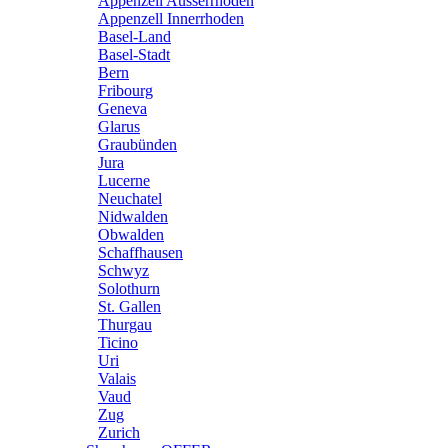
Appenzell Ausserrhoden
Appenzell Innerrhoden
Basel-Land
Basel-Stadt
Bern
Fribourg
Geneva
Glarus
Graubünden
Jura
Lucerne
Neuchatel
Nidwalden
Obwalden
Schaffhausen
Schwyz
Solothurn
St. Gallen
Thurgau
Ticino
Uri
Valais
Vaud
Zug
Zurich