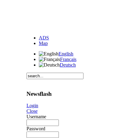
ADS
Map
English
Français
Deutsch
Newsflash
Login
Close
Username
Password