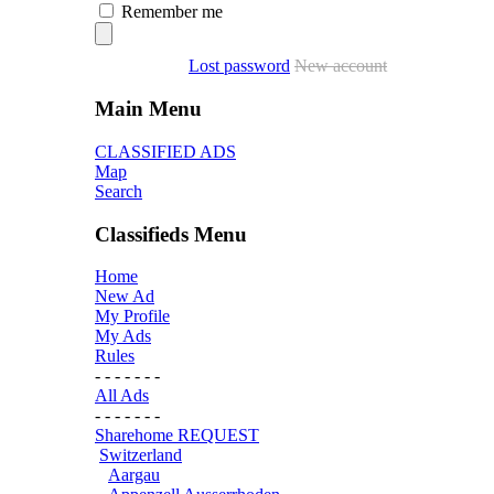
Remember me
Lost password
New account
Main Menu
CLASSIFIED ADS
Map
Search
Classifieds Menu
Home
New Ad
My Profile
My Ads
Rules
- - - - - - -
All Ads
- - - - - - -
Sharehome REQUEST
Switzerland
Aargau