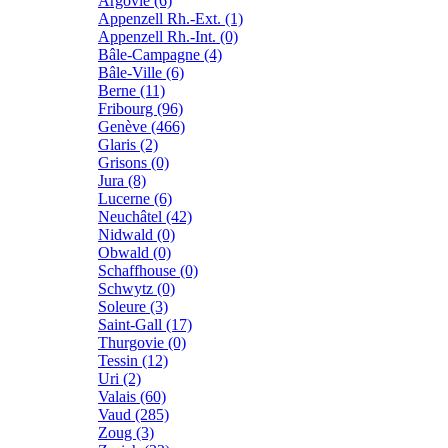
Argovie (6)
Appenzell Rh.-Ext. (1)
Appenzell Rh.-Int. (0)
Bâle-Campagne (4)
Bâle-Ville (6)
Berne (11)
Fribourg (96)
Genève (466)
Glaris (2)
Grisons (0)
Jura (8)
Lucerne (6)
Neuchâtel (42)
Nidwald (0)
Obwald (0)
Schaffhouse (0)
Schwytz (0)
Soleure (3)
Saint-Gall (17)
Thurgovie (0)
Tessin (12)
Uri (2)
Valais (60)
Vaud (285)
Zoug (3)