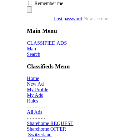
Remember me
Lost password
New account
Main Menu
CLASSIFIED ADS
Map
Search
Classifieds Menu
Home
New Ad
My Profile
My Ads
Rules
- - - - - - -
All Ads
- - - - - - -
Sharehome REQUEST
Sharehome OFFER
Switzerland