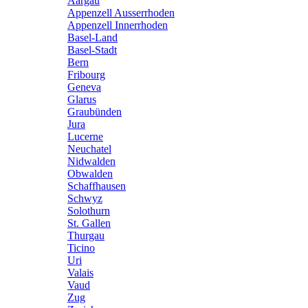
Aargau
Appenzell Ausserrhoden
Appenzell Innerrhoden
Basel-Land
Basel-Stadt
Bern
Fribourg
Geneva
Glarus
Graubünden
Jura
Lucerne
Neuchatel
Nidwalden
Obwalden
Schaffhausen
Schwyz
Solothurn
St. Gallen
Thurgau
Ticino
Uri
Valais
Vaud
Zug