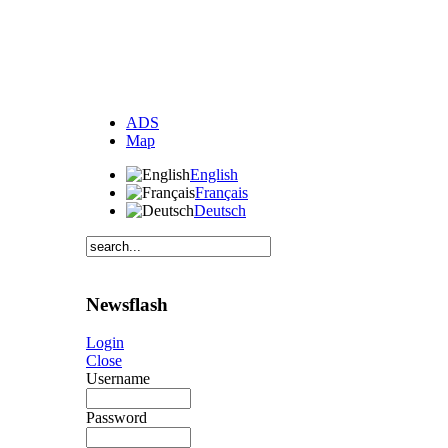
ADS
Map
English
Français
Deutsch
Newsflash
Login
Close
Username
Password