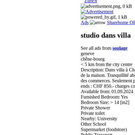
Zurich
Ads
Sharehome O
studio dans villa
See all ads from
soulage
geneve
chêne-bourg
< 5 km from the city centre
Description: Dans villa à C
de la maison. Tranquillité ab
des commerces. Seulement po
ends : CHF 850.- charges co
Available from: 01.09.2024
Furnished Bedroom: Yes
Bedroom Size: > 14 [m2]
Private Shower
Private toilet
Nearby: University
Other School
Supermarket (foodstore)
Public Transport