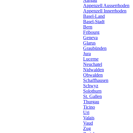
Aargau
Appenzell Ausserrhoden
Appenzell Innerrhoden
Basel-Land
Basel-Stadt
Bern
Fribourg
Geneva
Glarus
Graubünden
Jura
Lucerne
Neuchatel
Nidwalden
Obwalden
Schaffhausen
Schwyz
Solothurn
St. Gallen
Thurgau
Ticino
Uri
Valais
Vaud
Zug