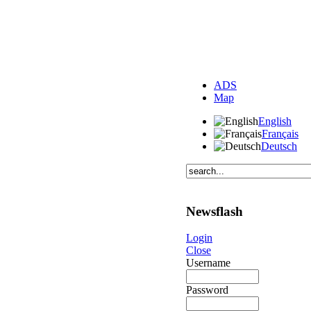
ADS
Map
English
Français
Deutsch
Newsflash
Login
Close
Username
Password