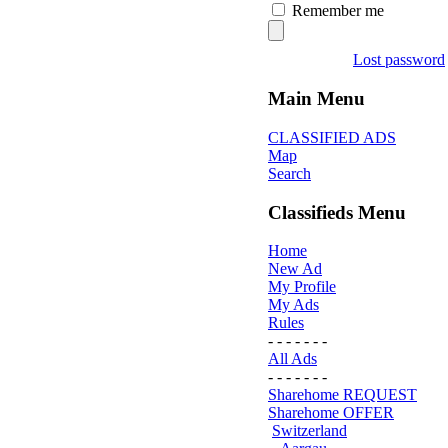
Remember me
Lost password
Main Menu
CLASSIFIED ADS
Map
Search
Classifieds Menu
Home
New Ad
My Profile
My Ads
Rules
- - - - - - -
All Ads
- - - - - - -
Sharehome REQUEST
Sharehome OFFER
Switzerland