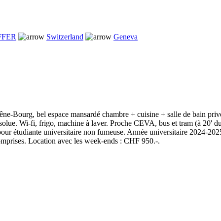
FFER
Switzerland
Geneva
hêne-Bourg, bel espace mansardé chambre + cuisine + salle de bain priv
solue. Wi-fi, frigo, machine à laver. Proche CEVA, bus et tram (à 20' du 
ur étudiante universitaire non fumeuse. Année universitaire 2024-202
mprises. Location avec les week-ends : CHF 950.-.