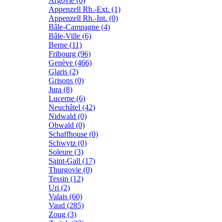
Argovie (6)
Appenzell Rh.-Ext. (1)
Appenzell Rh.-Int. (0)
Bâle-Campagne (4)
Bâle-Ville (6)
Berne (11)
Fribourg (96)
Genève (466)
Glaris (2)
Grisons (0)
Jura (8)
Lucerne (6)
Neuchâtel (42)
Nidwald (0)
Obwald (0)
Schaffhouse (0)
Schwytz (0)
Soleure (3)
Saint-Gall (17)
Thurgovie (0)
Tessin (12)
Uri (2)
Valais (60)
Vaud (285)
Zoug (3)