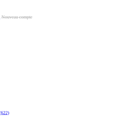
u
Nouveau compte
(622)