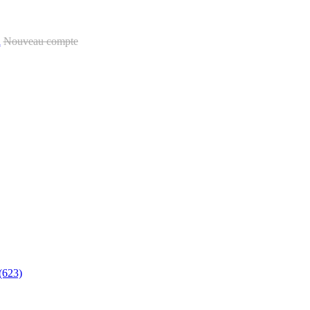
u
Nouveau compte
(623)