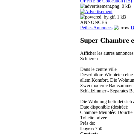
OFFRE de Colocation (15)
ANNONCES
Petites Annonces
D
Super Chambre en
Afficher les autres annonce
Schlieren
Dans le centre-ville
Description: Wir bieten ei
allem Komfort. Die Wohnung 
Zwei moderne Badezimmer s
Schlafzimmer - Separates 
Die Wohnung befindet sich a
Date disponible (désirée):
Chambre Meublée: Douche 
Toilette privée
Près de:
Loyer:
750
Contact: