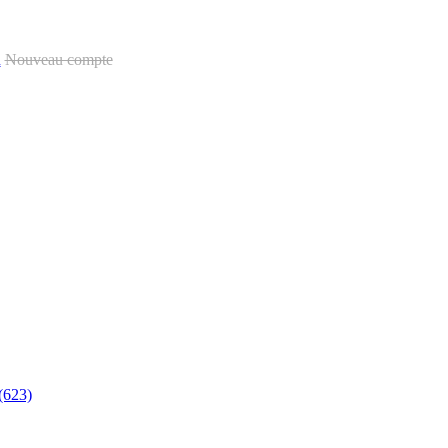
u
Nouveau compte
(623)