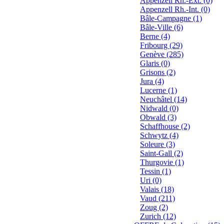
Appenzell Rh.-Ext. (0)
Appenzell Rh.-Int. (0)
Bâle-Campagne (1)
Bâle-Ville (6)
Berne (4)
Fribourg (29)
Genève (285)
Glaris (0)
Grisons (2)
Jura (4)
Lucerne (1)
Neuchâtel (14)
Nidwald (0)
Obwald (3)
Schaffhouse (2)
Schwytz (4)
Soleure (3)
Saint-Gall (2)
Thurgovie (1)
Tessin (1)
Uri (0)
Valais (18)
Vaud (211)
Zoug (2)
Zurich (12)